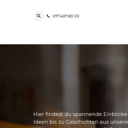
ZUM INHALT SPRINGEN
077 407 80 03
Home
Speisen & Weine
Feste & Caterings
R
Hier findest du spannende Einblicke
Ideen bis zu Geschichten aus unsere