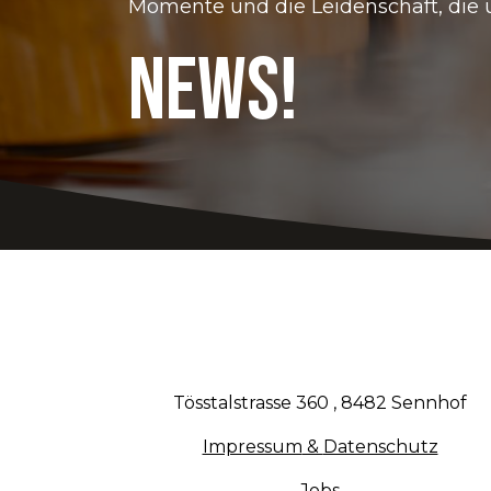
Momente und die Leidenschaft, die 
News!
Tösstalstrasse 360 , 8482 Sennhof
Impressum
&
Datenschutz
Jobs